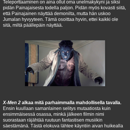
Teleporttaaminen on aina ollut oma unelmakykyni ja siksi
pidän Painajaisesta todella paljon. Pidän myös kovasti siitä,
että Painajainen näyttää demonilta, mutta hän uskoo
Jumalan hyvyyteen. Tämä osoittaa hyvin, ettei kaikki ole
sitä, miltä päällepäin näyttää.
X-Men 2
alkaa mitä parhaimmalla mahdollisella tavalla.
Ensin kuullaan samanlainen selitys mutaatiosta kuin
ensimmäisessä osassa, minkä jälkeen filmin nimi
suorastaan räjähtää ruutuun fantastisen musiikin
säestämänä. Tästä elokuva lähtee käyntiin aivan huikealla