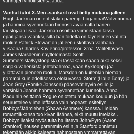
vanhojen vihollistensa apua.
Vanhat tutut X-Men -sankarit ovat tietty mukana jälleen.
Hugh Jackman on entistäkin parempi Loganina/Wolverinena
ja hahmoa syvennetään hienosti avaamalla hänen
taustojaan lisää. Jackman osoittaa viimeistään tässä
epäilijänsä vääriksi, sillä hän todella on täydellinen valinta
rooliin! Patrick Stewart on jälleen uskottava vanhana
viisaana Charles Xavierina/professori X:nä. Valitettavasti
James Marsdenin näyttelemästä Scott
Summersista/Kykloopista ei tässäkään saada aikaiseksi
sarjakuvahenkistä johtohahmoa, vaan Kyklooppi jää
yllättävän pieneen rooliin. Marsden on kuitenkin hieman
parempi kuin edellisessä elokuvassa. Storm (Halle Berry) ja
Jean Grey (Famke Janssen) pääsevät hyvin esille ja
varsinkin Jeanin hahmoa syvennetään kunnolla. Anna
Paquinin esittämä Rogue on otettu mukaan kouluun ja hän
seurustelee viime leffassa vain nopeasti esitellyn
Bobbyn/Jäämiehen (Shawn Ashmore) kanssa. Heidän
romantiikkansa tuo kivan lisänsä, eikä muutu imeläksi.
Bobbyn lisäksi myös tulta hallitseva John/Pyro (Aaron
Stanford) nousee paremmin esiin ja Stanford onnistuu
tekemään äkkipikaisesta hahmostaan ymmärrettävän.