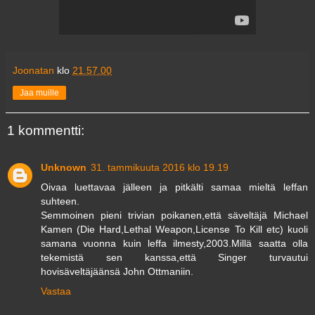
Joonatan
klo
21.57.00
Jaa muille
1 kommentti:
Unknown
31. tammikuuta 2016 klo 19.19
Oivaa luettavaa jälleen ja pitkälti samaa mieltä leffan
suhteen.
Semmoinen pieni trivian poikanen,että säveltäjä Michael
Kamen (Die Hard,Lethal Weapon,License To Kill etc) kuoli
samana vuonna kuin leffa ilmesty,2003.Millä saatta olla
tekemistä sen kanssa,että Singer turvautui
hovisäveltäjäänsä John Ottmaniin.
Vastaa