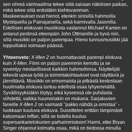
sen vihreä värimaailma tekee siitä sairaan näköisen paikan,
mikä tekee siitä entistäkin kiehtovamman.
Maskeeraukset ovat hienot, etenkin sinisillä hahmoilla
Mystiquella ja Painajaisella, sekä karmivalla Jasonilla.
Edellisen elokuvan musiikista vastannut Michael Kamen on
antanut pestinsä eteenpäin John Ottmanille ja hyvä niin,
sillä musiikki on paljon parempaa. Hieno tunnusmusiikki jää
loppuillaksi soimaan päässä.
Yhteenveto:
X-Men 2
on huomattavasti parempi elokuva
kuin
X-Men
. Filmi on paljon paremmin kerrottu ja se
syventyy mestarillisesti kaikkiin hahmoihinsa. Näyttelijät
tekevät upeaa työtä ja toimintakohtaukset ovat näyttäviä ja
jännittäviä. Musiikki on erinomaista ja pitkästä kestostaan
huolimatta elokuva tuntuu edellistä osaa lyhyemmältä.
Syvällisyyksiäkin löytyy, eikä kyseessä ole puhdasta
viihdettä, vaikka huumoriakin on mukana. Sarjakuvien
faneille
X-Men 2
on varmasti "pakko nähdä ja omistaa" -
luokkaan kuuluva elokuva. Suosittelen erittäin lämpimästi
katsomaan leffan, sillä se todella kuuluu
supersankarielokuvien parhaimmistoon! Harmi, ettei Bryan
Singer ohjannut kolmatta osaa, mikä on tiedossa minulla