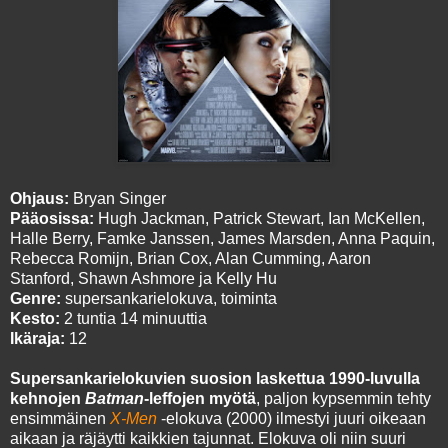
Ohjaus:
Bryan Singer
Pääosissa:
Hugh Jackman, Patrick Stewart, Ian McKellen,
Halle Berry, Famke Janssen, James Marsden, Anna Paquin,
Rebecca Romijn, Brian Cox, Alan Cumming, Aaron
Stanford, Shawn Ashmore ja Kelly Hu
Genre:
supersankarielokuva, toiminta
Kesto:
2 tuntia 14 minuuttia
Ikäraja:
12
Supersankarielokuvien suosion laskettua 1990-luvulla
kehnojen
Batman
-leffojen myötä
, paljon kypsemmin tehty
ensimmäinen
X-Men
-elokuva (2000) ilmestyi juuri oikeaan
aikaan ja räjäytti kaikkien tajunnat. Elokuva oli niin suuri