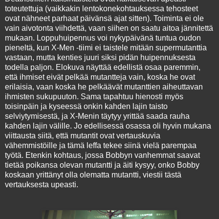
toteutettuja (vaikkakin lentokonekohtauksessa tehosteet
ovat nähneet parhaat päivänsä ajat sitten). Toiminta ei ole
vain aivotonta viihdettä, vaan siihen on saatu aitoa jännitettä
mukaan. Loppuhuipennus voi nykypäivänä tuntua oudon
pieneltä, kun X-Men -tiimi ei taistele mitään supermutanttia
vastaan, mutta kenties juuri siksi pidän huipennuksesta
todella paljon. Elokuva näyttää edellistä osaa paremmin,
että ihmiset eivät pelkää mutantteja vain, koska he ovat
erilaisia, vaan koska he pelkäävät mutanttien aiheuttavan
ihmisten sukupuuton. Sama tapahtuu hienosti myös
toisinpäin ja kyseessä onkin kahden lajin taisto
selviytymisestä, ja X-Menin täytyy yrittää saada rauha
kahden lajin välille. Jo edellisessä osassa oli hyvin mukana
viittausta siitä, että mutantit ovat vertauskuvia
vähemmistöille ja tämä leffa tekee siinä vielä parempaa
työtä. Etenkin kohtaus, jossa Bobbyn vanhemmat saavat
tietää poikansa olevan mutantti ja äiti kysyy, onko Bobby
koskaan yrittänyt olla olematta mutantti, viestii tästä
vertauksesta upeasti.