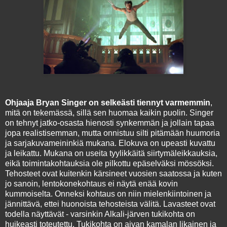
Ohjaaja Bryan Singer on selkeästi tiennyt varmemmin
,
mitä on tekemässä, sillä sen huomaa kaikin puolin. Singer
on tehnyt jatko-osasta hienosti synkemmän ja jollain tapaa
jopa realistisemman, mutta onnistuu silti pitämään huumoria
ja sarjakuvameininkiä mukana. Elokuva on upeasti kuvattu
ja leikattu. Mukana on useita tyylikkäitä siirtymäleikkauksia,
eikä toimintakohtauksia ole pilkottu epäselväksi mössöksi.
Tehosteet ovat kuitenkin kärsineet vuosien saatossa ja kuten
jo sanoin, lentokonekohtaus ei näytä enää kovin
kummoiselta. Onneksi kohtaus on niin mielenkiintoinen ja
jännittävä, ettei huonoista tehosteista välitä. Lavasteet ovat
todella näyttävät - varsinkin Alkali-järven tukikohta on
huikeasti toteutettu. Tukikohta on aivan kamalan likainen ja