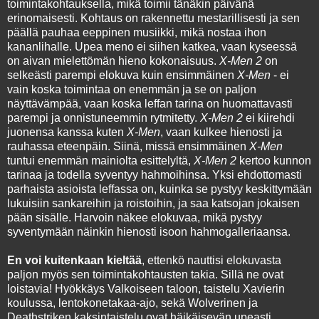
toimintakohtauksella, mikä toimii tänäkin päivänä
erinomaisesti. Kohtaus on rakennettu mestarillisesti ja sen
päällä pauhaa eeppinen musiikki, mikä nostaa ihon
kananlihalle. Upea meno ei siihen katkea, vaan kyseessä
on aivan mielettömän hieno kokonaisuus.
X-Men 2
on
selkeästi parempi elokuva kuin ensimmäinen
X-Men
- ei
vain koska toimintaa on enemmän ja se on paljon
näyttävämpää, vaan koska leffan tarina on huomattavasti
parempi ja onnistuneemmin rytmitetty.
X-Men 2
ei kiirehdi
juonensa kanssa kuten
X-Men
, vaan kulkee hienosti ja
rauhassa eteenpäin. Siinä, missä ensimmäinen
X-Men
tuntui enemmän mainiolta esittelyltä,
X-Men 2
kertoo kunnon
tarinaa ja todella syventyy hahmoihinsa. Yksi ehdottomasti
parhaista asioista leffassa on, kuinka se pystyy keskittymään
lukuisiin sankareihin ja roistoihin, ja saa katsojan jokaisen
pään sisälle. Harvoin näkee elokuvaa, mikä pystyy
syventymään näinkin hienosti isoon hahmogalleriaansa.
En voi kuitenkaan kieltää
, ettenkö nauttisi elokuvasta
paljon myös sen toimintakohtausten takia. Sillä ne ovat
loistavia! Hyökkäys Valkoiseen taloon, taistelu Xavierin
koulussa, lentokonetakaa-ajo, sekä Wolverinen ja
Deathstriken kaksintaistelu ovat häikäisevän upeasti