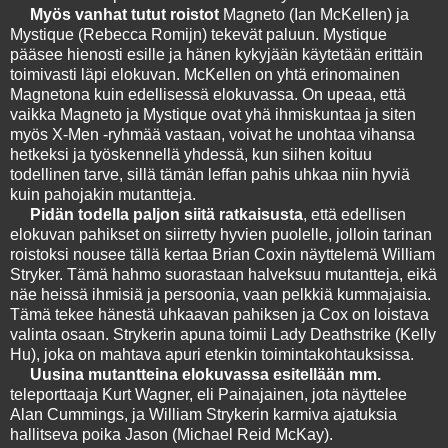
Myös vanhat tutut roistot
Magneto (Ian McKellen) ja
Mystique (Rebecca Romijn) tekevät paluun. Mystique
pääsee hienosti esille ja hänen kykyjään käytetään erittäin
toimivasti läpi elokuvan. McKellen on yhtä erinomainen
Magnetona kuin edellisessä elokuvassa. On upeaa, että
vaikka Magneto ja Mystique ovat yhä ihmiskuntaa ja siten
myös X-Men -ryhmää vastaan, voivat he unohtaa vihansa
hetkeksi ja työskennellä yhdessä, kun siihen koituu
todellinen tarve, sillä tämän leffan pahis uhkaa niin hyviä
kuin pahojakin mutantteja.
Pidän todella paljon siitä ratkaisusta
, että edellisen
elokuvan pahikset on siirretty hyvien puolelle, jolloin tarinan
roistoksi nousee tällä kertaa Brian Coxin näyttelemä William
Stryker. Tämä hahmo suorastaan halveksuu mutantteja, eikä
näe heissä ihmisiä ja persoonia, vaan pelkkiä kummajaisia.
Tämä tekee hänestä uhkaavan pahiksen ja Cox on loistava
valinta osaan. Strykerin apuna toimii Lady Deathstrike (Kelly
Hu), joka on mahtava apuri etenkin toimintakohtauksissa.
Uusina mutantteina elokuvassa esitellään mm.
teleporttaaja Kurt Wagner, eli Painajainen, jota näyttelee
Alan Cummings, ja William Strykerin karmiva ajatuksia
hallitseva poika Jason (Michael Reid McKay).