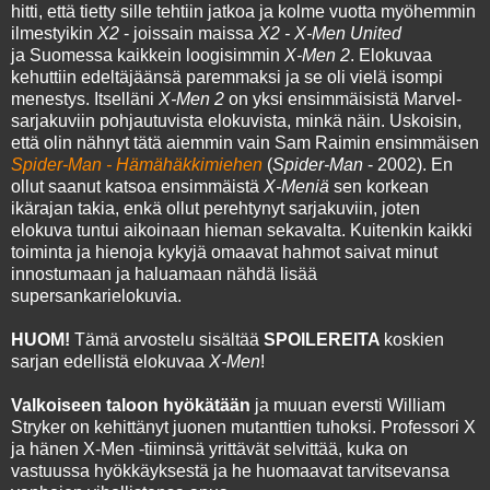
hitti, että tietty sille tehtiin jatkoa ja kolme vuotta myöhemmin
ilmestyikin
X2
- joissain maissa
X2 - X-Men United
ja Suomessa kaikkein loogisimmin
X-Men 2
. Elokuvaa
kehuttiin edeltäjäänsä paremmaksi ja se oli vielä isompi
menestys. Itselläni
X-Men 2
on yksi ensimmäisistä Marvel-
sarjakuviin pohjautuvista elokuvista, minkä näin. Uskoisin,
että olin nähnyt tätä aiemmin vain Sam Raimin ensimmäisen
Spider-Man - Hämähäkkimiehen
(
Spider-Man
- 2002). En
ollut saanut katsoa ensimmäistä
X-Meniä
sen korkean
ikärajan takia, enkä ollut perehtynyt sarjakuviin, joten
elokuva tuntui aikoinaan hieman sekavalta. Kuitenkin kaikki
toiminta ja hienoja kykyjä omaavat hahmot saivat minut
innostumaan ja haluamaan nähdä lisää
supersankarielokuvia.
HUOM!
Tämä arvostelu sisältää
SPOILEREITA
koskien
sarjan edellistä elokuvaa
X-Men
!
Valkoiseen taloon hyökätään
ja muuan eversti William
Stryker on kehittänyt juonen mutanttien tuhoksi. Professori X
ja hänen X-Men -tiiminsä yrittävät selvittää, kuka on
vastuussa hyökkäyksestä ja he huomaavat tarvitsevansa