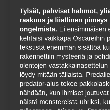
Tylsät, pahviset hahmot, yl
raakuus ja liiallinen pimeys 
ongelmista.
Ei ensimmäisen el
kehtaisi vaikkapa Oscareihin p
tekstistä enemmän sisältöä kui
rakennettiin mysteeriä ja pohdi
olentojen vastakkainasettelun 
löydy mitään tällaista. Predal
predator-alus tekee pakkolask
nähdään, kun ihmiset joutuvat
näistä monstereista uhriksi, k