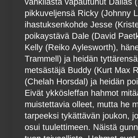
vankilasta vapautunut Dallas 
pikkuveljensä Ricky (Johnny L
ihastuksenkohde Jesse (Krist
poikaystävä Dale (David Paetka
Kelly (Reiko Aylesworth), hä
Trammell) ja heidän tyttärensä
metsästäjä Buddy (Kurt Max 
(Chelah Horsdal) ja heidän p
Eivät ykkösleffan hahmot mitää
muistettavia olleet, mutta he 
tarpeeksi tykättävän joukon, j
osui tuulettimeen. Näistä gunni