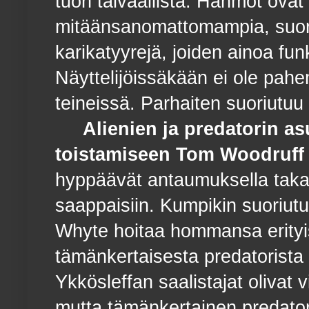
tuon taivaallista. Hahmot ovat
mitäänsanomattomampia, suor
karikatyyrejä, joiden ainoa fun
Näyttelijöissäkään ei ole pa
teineissä. Parhaiten suoriutuu s
Alienien ja predatorin as
toistamiseen Tom Woodruff J
hyppäävät antaumuksella takai
saappaisiin. Kumpikin suoriutu
Whyte hoitaa hommansa erityi
tämänkertaisesta predatorista e
Ykkösleffan saalistajat olivat vi
mutta tämänkertainen predator