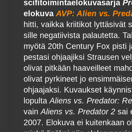
scifitoimintaelokuvasarja
Pr
elokuva
AVP: Alien vs. Pred
hitti, vaikka kriitikot lyttäsivä
sille negatiivista palautetta. 
myötä 20th Century Fox pisti j
pestasi ohjaajiksi Strausen vel
olivat pitkään haaveilleet mah
olivat pyrkineet jo ensimmäis
ohjaajaksi. Kuvaukset käynnis
lopulta
Aliens vs. Predator: R
vain
Aliens vs. Predator 2
sai 
2007. Elokuva ei kuitenkaan oll