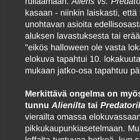
rullaamaan.
Aliens vs. Predato
kasaan - niinkin laiskasti, että 
unohtavan asioita edellisosasta
aluksen lavastuksesta tai erää
"eikös halloween ole vasta l
elokuva tapahtui 10. lokakuuta
mukaan jatko-osa tapahtuu pä
Merkittävä ongelma on myös 
tunnu
Alienilta
tai
Predatori
vierailta omassa elokuvassaan,
pikkukaupunkiasetelmaan. Mu