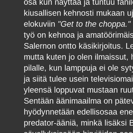
osa kun näyttää ja tuntuu fanil
kiusallisen kehnosti mukaan uj
elokuviin
"Get to the choppa."
työ on kehnoa ja amatöörimäis
Salernon ontto käsikirjoitus. L
mutta kuten jo olen ilmaissut,
pilalle, kun lamppuja ei ole syt
ja siitä tulee usein televisiom
yleensä loppuvat mustaan ruu
Sentään äänimaailma on pätev
hyödynnetään edellisosaa enem
predator-ääniä, minkä lisäksi 