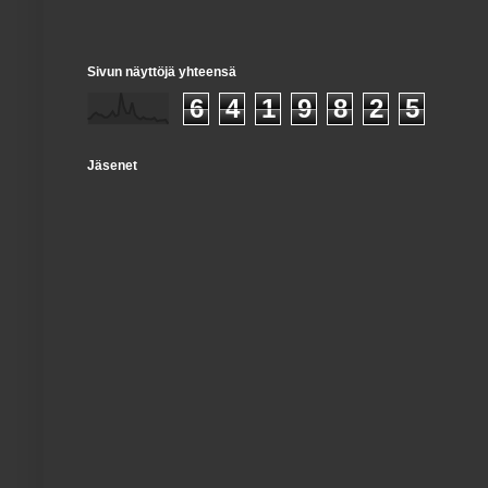
Sivun näyttöjä yhteensä
6
4
1
9
8
2
5
Jäsenet