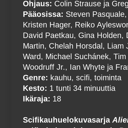
Ohjaus:
Colin Strause ja Gre
Pääosissa:
Steven Pasquale, 
Kristen Hager, Reiko Ayleswor
David Paetkau, Gina Holden, 
Martin, Chelah Horsdal, Liam
Ward, Michael Suchánek, Tim 
Woodruff Jr., Ian Whyte ja Fra
Genre:
kauhu, scifi, toiminta
Kesto:
1 tunti 34 minuuttia
Ikäraja:
18
Scifikauhuelokuvasarja
Ali