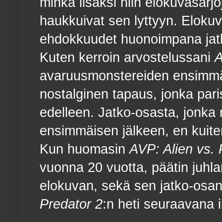
minkä lisäksi niin elokuvasarjoj
haukkuivat sen lyttyyn. Elokuv
ehdokkuudet huonoimpana jat
Kuten kerroin arvostelussani
A
avaruusmonstereiden ensimmäin
nostalginen tapaus, jonka pari
edelleen. Jatko-osasta, jonka
ensimmäisen jälkeen, en kuite
Kun huomasin
AVP: Alien vs. 
vuonna 20 vuotta, päätin juhla
elokuvan, sekä sen jatko-osan
Predator 2
:n heti seuraavana i