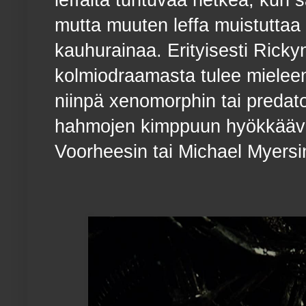
leffalta tuntuvaa hetkeä, kun s
mutta muuten leffa muistuttaa
kauhurainaa. Erityisesti Ricky
kolmiodraamasta tulee mieleen 
niinpä xenomorphin tai predato
hahmojen kimppuun hyökkääv
Voorheesin tai Michael Myersin