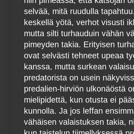
niin pimeässä, että katsojan o
selvää, mitä ruudulla tapahtuu
keskellä yötä, verhot visusti i
mutta silti turhauduin vähän v
pimeyden takia. Erityisen turh
ovat selvästi tehneet upeaa t
kanssa, mutta surkean valaisu
predatorista on usein näkyviss
predalien-hirviön ulkonäöstä 
mielipidettä, kun otusta ei 
kunnolla. Ja jos leffan ensimm
vähäisen valaistuksen takia, n
kun taistelun tiimellyksessä 