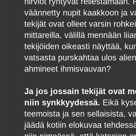
hirviöt ryhtyvät rellestämään.
väännetty nupit kaakkoon ja vai
tekijät ovat olleet varsin rohk
mittareilla, välillä mennään liia
tekijöiden oikeasti näyttää, k
vatsasta purskahtaa ulos alien
ahmineet ihmisvauvan?
Ja jos jossain tekijät ovat m
niin synkkyydessä.
Eikä kyse
teemoista ja sen sellaisista, vaa
jäädä kotiin elokuvaa tehdessä