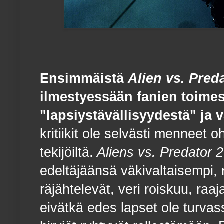
Ensimmäistä
Alien vs. Pred
ilmestyessään fanien toime
"lapsiystävällisyydestä" ja 
kritiikit ole selvästi menneet o
tekijöiltä.
Aliens vs. Predator 2
edeltäjäänsä väkivaltaisempi,
räjähtelevät, veri roiskuu, raa
eivätkä edes lapset ole turv